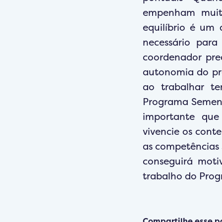
empenham muito 
equilíbrio é um
necessário par
coordenador pre
autonomia do pro
ao trabalhar te
Programa Semente
importante que 
vivencie os con
as competências s
conseguirá moti
trabalho do Pro
Compartilhe esse p