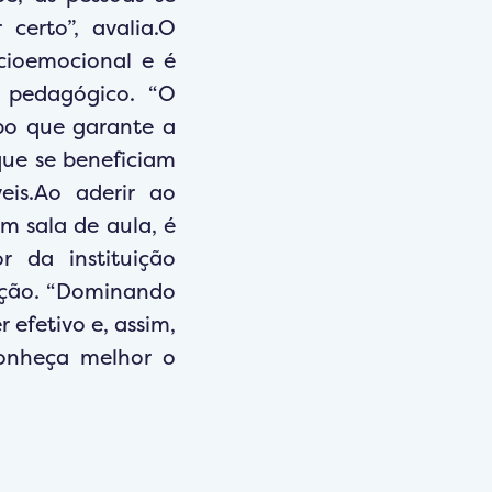
erto”, avalia.O
cioemocional e é
 pedagógico. “O
po que garante a
que se beneficiam
eis.Ao aderir ao
m sala de aula, é
r da instituição
ação. “Dominando
 efetivo e, assim,
Conheça melhor o