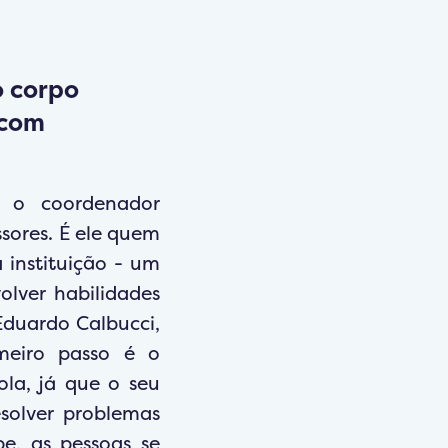
o corpo
 com
, o coordenador
sores. É ele quem
instituição - um
olver habilidades
Eduardo Calbucci,
meiro passo é o
ola, já que o seu
solver problemas
e, as pessoas se