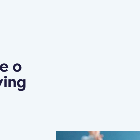
e o
ying