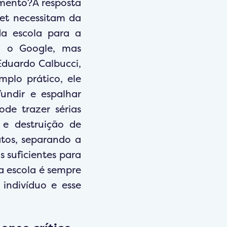
imento?A resposta
net necessitam da
da escola para a
m o Google, mas
Eduardo Calbucci,
plo prático, ele
fundir e espalhar
de trazer sérias
 e destruição de
atos, separando a
 suficientes para
 a escola é sempre
indivíduo e esse