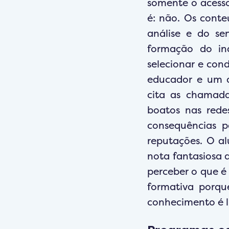
somente o acesso
é: não. Os conte
análise e do se
formação do in
selecionar e con
educador e um d
cita as chamadas
boatos nas rede
consequências p
reputações. O al
nota fantasiosa 
perceber o que é 
formativa porqu
conhecimento é li