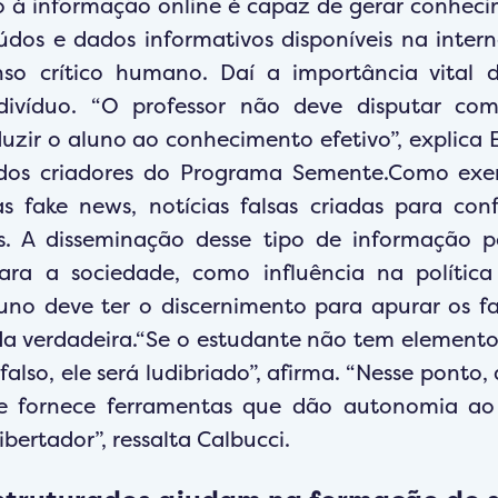
 à informação online é capaz de gerar conhec
údos e dados informativos disponíveis na inter
nso crítico humano. Daí a importância vital 
divíduo. “O professor não deve disputar co
duzir o aluno ao conhecimento efetivo”, explica 
os criadores do Programa Semente.Como exem
 fake news, notícias falsas criadas para con
s. A disseminação desse tipo de informação po
ara a sociedade, como influência na política
uno deve ter o discernimento para apurar os f
da verdadeira.“Se o estudante não tem elementos
falso, ele será ludibriado”, afirma. “Nesse ponto,
e fornece ferramentas que dão autonomia ao 
bertador”, ressalta Calbucci.