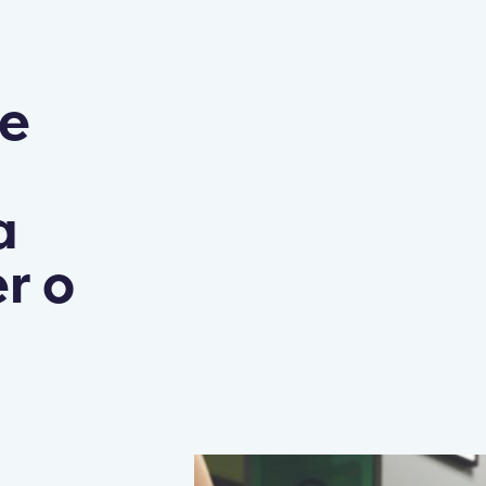
ve
a
r o