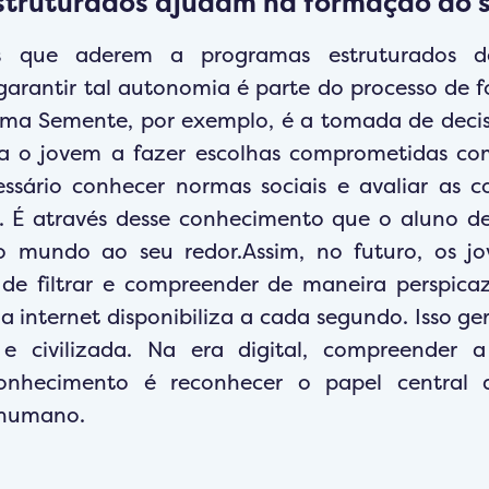
truturados ajudam na formação do se
as que aderem a programas estruturados d
garantir tal autonomia é parte do processo de
ama Semente, por exemplo, é a tomada de decis
a o jovem a fazer escolhas comprometidas com
essário conhecer normas sociais e avaliar as 
s. É através desse conhecimento que o aluno d
 o mundo ao seu redor.Assim, no futuro, os j
 de filtrar e compreender de maneira perspica
a internet disponibiliza a cada segundo. Isso g
 e civilizada. Na era digital, compreender a
onhecimento é reconhecer o papel central
 humano.