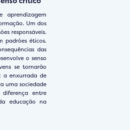
nso crítico
e aprendizagem
 formação. Um dos
ões responsáveis.
 padrões éticos.
consequências das
esenvolve o senso
ovens se tornarão
z a enxurrada de
era uma sociedade
 diferença entre
 da educação na